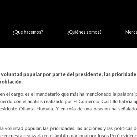
¿Qué hacemos?
¿Quiénes somos?
Merc
UEBLO
oluntad popular por parte del presidente, las prioridades,
población.
s en el cargo, es el mandatario que más ha mencionado la pala­bra 
uerdo con el análisis realizado por El Comercio, Castillo habría
si­dente Ollanta Humala. Y en más de una ocasión ha se­ñalad
a voluntad popular, las prioridades, las acciones y las políti­ca
 en­cuesta realizada en el ám­bito nacional por lpsos Perú eviden