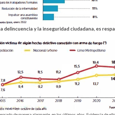
la delincuencia y la inseguridad ciudadana, es resp
eora­do de manera alarmante, en los últimos años. Evidencia de ello