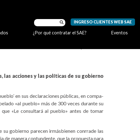
INGRESO CLIENTES WEB SAE
ados
¿Por qué contratar el SAE?
Eventos
Compartir
 las acciones y las políticas de su gobierno
‘pueblo’ en sus declara­ciones públicas, en compa­
 apelado «al pueblo» más de 300 veces durante su
o que «Le consultará al pueblo» antes de tomar
s de su gobierno parecen irmásbienen conrrade las
cia de manera con­tundente, que la propuesta para