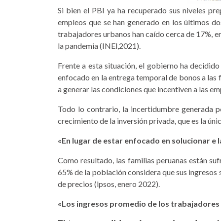
Si bien el PBl ya ha recuperado sus niveles pr
empleos que se han generado en los últimos dos
trabajadores urbanos han caído cerca de 17%, en
la pandemia (INEl,2021).
Frente a esta situación, el gobierno ha decidido
enfocado en la entrega tem­poral de bonos a las f
a generar las condiciones que incentiven a las e
Todo lo contrario, la in­certidumbre generada p
crecimiento de la inversión privada, que es la ún
«En lugar de estar enfocado en solucionar e l
Como resultado, las fa­milias peruanas están su
65% de la población considera que sus ingresos s
de precios (lpsos, enero 2022).
«Los ingresos promedio de los trabajadores