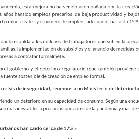
epandemia, esta mejora no ha venido acompañada por la creación
 años hansido empleos precarios, de baja productividad y bajos s
 términos reales, y el número de empleos ade­cuados ha caído 15%,
 dar la espalda a los millones de trabajadores que sufren la prec
amilias, la implementación de subsidios y el anuncio de medidas qu
mpresas a contratar formalmete.
orel gobierno y el deterioro re­gulatorio (que también proviene d
ica fuente sostenible de creación de empleo formal.
a crisis de inseguridad, tenemos a un Ministerio del lnteriorta
­friendo un deterioro en su capacidad de consumo. Se­gún una en
on más inestables o preca­rios que antes de la pande­mia y más d
 urbanos han caído cerca de 17%.»