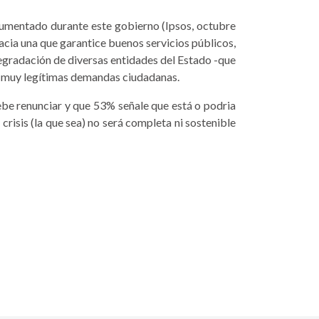
 aumentado durante este gobierno (Ipsos, octubre
acia una que ga­rantice buenos servicios pú­blicos,
degradación de diversas entidades del Estado -que
 y muy legítimas demandas ciudadanas.
ebe renunciar y que 53% señale que está o podria
crisis (la que sea) no será completa ni sostenible