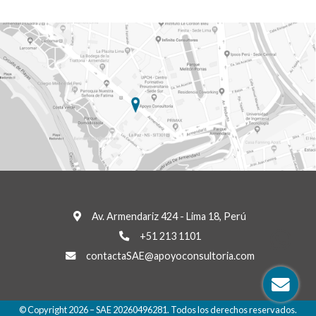
Av. Armendariz 424 - Lima 18, Perú
Wha
+51 213 1101
contactaSAE@apoyoconsultoria.com
© Copyright 2026 – SAE 20260496281. Todos los derechos reservados.