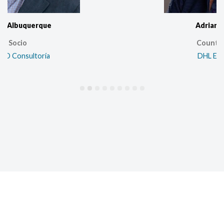
Adriana Azopardo
Country Manager
DHL Express Perú