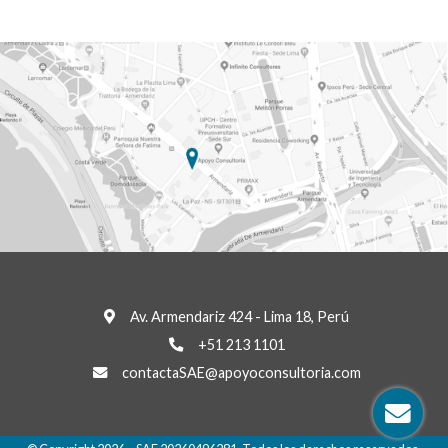
Av. Armendariz 424 - Lima 18, Perú
Wha
+51 213 1101
contactaSAE@apoyoconsultoria.com