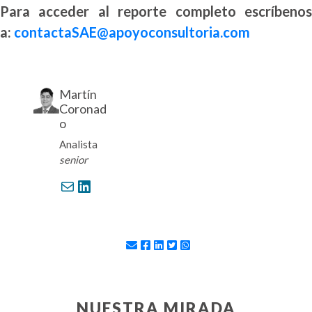
Para acceder al reporte completo escríbenos
a:
contactaSAE@apoyoconsultoria.com
Martín
Coronad
o
Analista
senior
Correo electrónico
LinkedIn
NUESTRA MIRADA